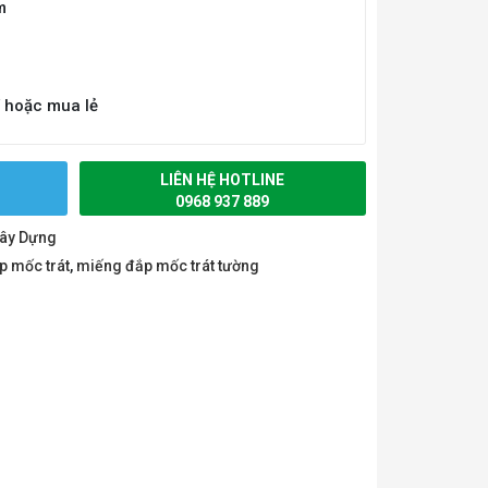
m
í hoặc mua lẻ
LIÊN HỆ HOTLINE
0968 937 889
Xây Dựng
p mốc trát
,
miếng đắp mốc trát tường