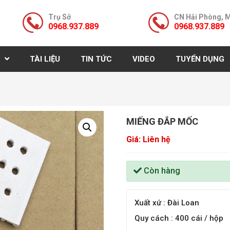
Trụ Sở
CN Hải Phòng, 
0968.937.889
0968.937.889
TÀI LIỆU
TIN TỨC
VIDEO
TUYỂN DỤNG
MIẾNG ĐẮP MỐC
Giá: Liên hệ
Còn hàng
Xuất xứ : Đài Loan
Quy cách : 400 cái / hộp