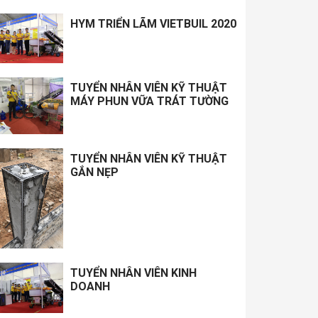
HYM TRIỂN LÃM VIETBUIL 2020
TUYỂN NHÂN VIÊN KỸ THUẬT
MÁY PHUN VỮA TRÁT TƯỜNG
TUYỂN NHÂN VIÊN KỸ THUẬT
GẮN NẸP
TUYỂN NHÂN VIÊN KINH
DOANH