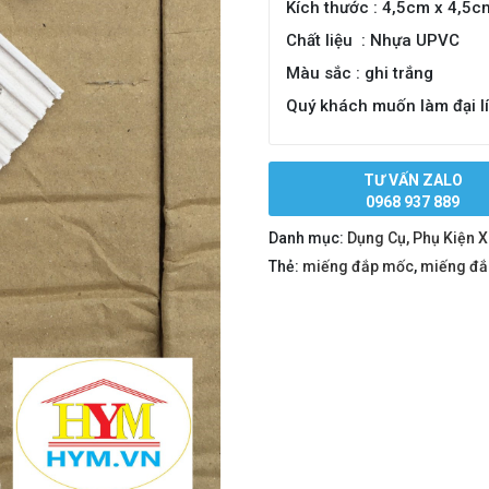
Kích thước : 4,5cm x 4,5c
Chất liệu : Nhựa UPVC
Màu sắc : ghi trắng
Quý khách muốn làm đại l
TƯ VẤN ZALO
0968 937 889
Danh mục:
Dụng Cụ, Phụ Kiện 
Thẻ:
miếng đắp mốc
,
miếng đắ