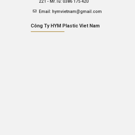
221 - Mr.Tú: 0386 175 420
Email:
hymvietnam@gmail.com
Công Ty HYM Plastic Viet Nam