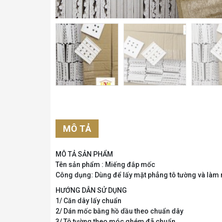
MÔ TẢ
MÔ TẢ SẢN PHẨM
Tên sản phẩm : Miếng đắp mốc
Công dụng: Dùng để lấy mặt phẳng tô tường và làm n
HƯỚNG DẪN SỬ DỤNG
1/ Căn dây lấy chuẩn
2/ Dán mốc bằng hồ dầu theo chuẩn dây
3/ Tô tường theo móc ghém đã chuẩn.