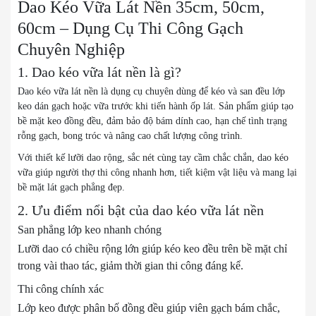
Dao Kéo Vữa Lát Nền 35cm, 50cm,
60cm – Dụng Cụ Thi Công Gạch
Chuyên Nghiệp
1. Dao kéo vữa lát nền là gì?
Dao kéo vữa lát nền là dụng cụ chuyên dùng để kéo và san đều lớp
keo dán gạch hoặc vữa trước khi tiến hành ốp lát. Sản phẩm giúp tạo
bề mặt keo đồng đều, đảm bảo độ bám dính cao, hạn chế tình trạng
rỗng gạch, bong tróc và nâng cao chất lượng công trình.
Với thiết kế lưỡi dao rộng, sắc nét cùng tay cầm chắc chắn, dao kéo
vữa giúp người thợ thi công nhanh hơn, tiết kiệm vật liệu và mang lại
bề mặt lát gạch phẳng đẹp.
2. Ưu điểm nổi bật của dao kéo vữa lát nền
San phẳng lớp keo nhanh chóng
Lưỡi dao có chiều rộng lớn giúp kéo keo đều trên bề mặt chỉ
trong vài thao tác, giảm thời gian thi công đáng kể.
Thi công chính xác
Lớp keo được phân bố đồng đều giúp viên gạch bám chắc,