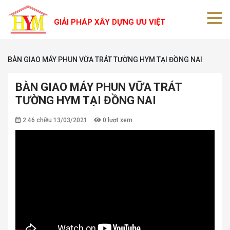
GIẢI PHÁP XÂY DỰNG ƯU VIỆT
BÀN GIAO MÁY PHUN VỮA TRÁT TƯỜNG HYM TẠI ĐỒNG NAI
BÀN GIAO MÁY PHUN VỮA TRÁT
TƯỜNG HYM TẠI ĐỒNG NAI
2:46 chiều 13/03/2021
0 lượt xem