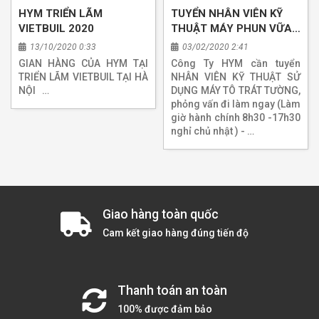
HYM TRIỂN LÃM
TUYỂN NHÂN VIÊN KỸ
VIETBUIL 2020
THUẬT MÁY PHUN VỮA
TRÁT TƯỜNG
13/10/2020 0:33
03/02/2020 2:41
GIAN HÀNG CỦA HYM TẠI
Công Ty HYM cần tuyển
TRIỂN LÃM VIETBUIL TẠI HÀ
NHÂN VIÊN KỸ THUẬT SỬ
NỘI …
DỤNG MÁY TÔ TRÁT TƯỜNG,
phỏng vấn đi làm ngay (Làm
giờ hành chính 8h30 -17h30
nghỉ chủ nhật ) - …
Giao hàng toàn quốc
Cam kết giao hàng đúng tiến độ
Thanh toán an toàn
100% được đảm bảo