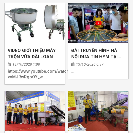
VIDEO GIỚI THIỆU MÁY
ĐÀI TRUYỀN HÌNH HÀ
TRỘN VỮA ĐÀI LOAN
NỘI ĐƯA TIN HYM TẠI
VIETBUIL
13/10/2020 1:00
13/10/2020 0:37
https://www.youtube.com/watch?
…
v=MJRwRgoOY_w …