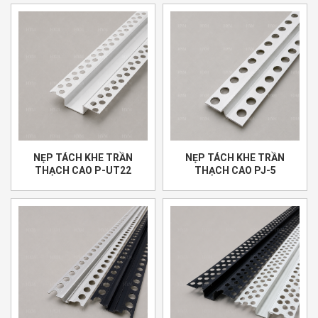
NẸP TÁCH KHE TRẦN
NẸP TÁCH KHE TRẦN
THẠCH CAO P-UT22
THẠCH CAO PJ-5