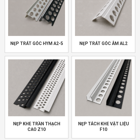
NẸP TRÁT GÓC HYM A2-5
NẸP TRÁT GÓC ÂM AL2
NẸP KHE TRẦN THẠCH
NẸP TÁCH KHE VẬT LIỆU
CAO Z10
F10