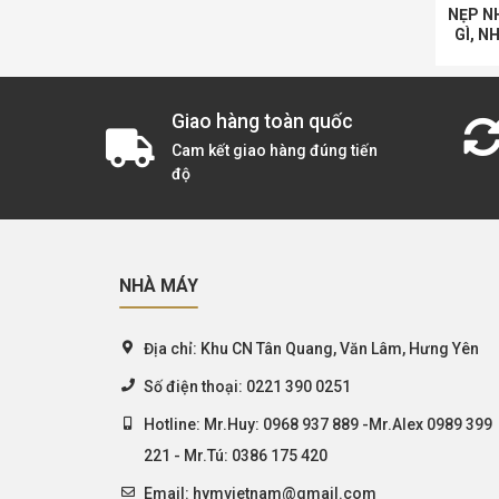
NẸP N
GÌ, N
DỤNG
T
Giao hàng toàn quốc
Cam kết giao hàng đúng tiến
độ
NHÀ MÁY
Địa chỉ:
Khu CN Tân Quang, Văn Lâm, Hưng Yên
Số điện thoại:
0221 390 0251
Hotline:
Mr.Huy: 0968 937 889 -Mr.Alex 0989 399
221 - Mr.Tú: 0386 175 420
Email:
hymvietnam@gmail.com