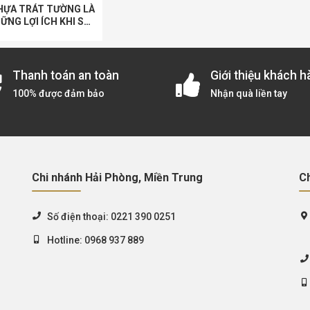
HỰA TRÁT TƯỜNG LÀ
HỮNG LỢI ÍCH KHI SỬ
 NẸP NHỰA TRONG
Ô TRÁT TƯỜNG
Thanh toán an toàn
Giới thiệu khách h
100% được đảm bảo
Nhận quà liền tay
Chi nhánh Hải Phòng, Miền Trung
C
Số điện thoại:
0221 390 0251
Hotline:
0968 937 889