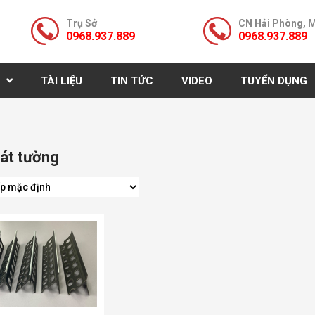
Trụ Sở
CN Hải Phòng, 
0968.937.889
0968.937.889
TÀI LIỆU
TIN TỨC
VIDEO
TUYỂN DỤNG
rát tường